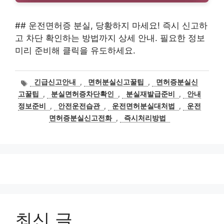
## 운전면허증 분실, 당황하지 마세요! 즉시 신고하
고 차단 확인하는 방법까지 상세 안내. 필요한 정보
미리 준비해 클릭을 유도하세요.
태
긴급신고안내
,
면허분실신고꿀팁
,
면허증분실신
그
고꿀팁
,
분실면허증차단확인
,
분실재발급준비
,
안내
정보준비
,
안전운전습관
,
운전면허분실대처법
,
운전
면허증분실신고전화
,
즉시처리방법
최신 글