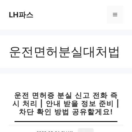
컨
텐
LH파스
메
츠
로
뉴
건
너
운전면허분실대처법
뛰
기
운전 면허증 분실 신고 전화 즉
시 처리 | 안내 받을 정보 준비 |
차단 확인 방법 공유할게요!