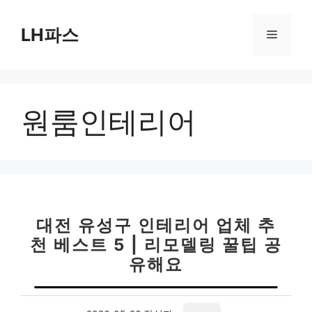
컨
텐
LH파스
메
츠
로
뉴
건
너
원룸인테리어
뛰
기
대전 유성구 인테리어 업체 추
천 베스트 5 | 리모델링 꿀팁 공
유해요