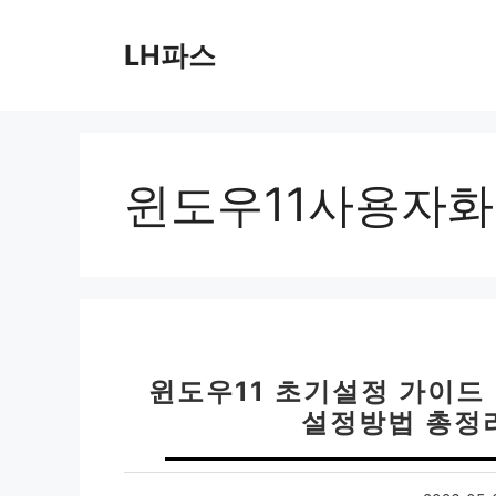
컨
텐
LH파스
츠
로
건
너
뛰
윈도우11사용자화
기
윈도우11 초기설정 가이드 
설정방법 총정리