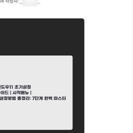
08
작성자:
story