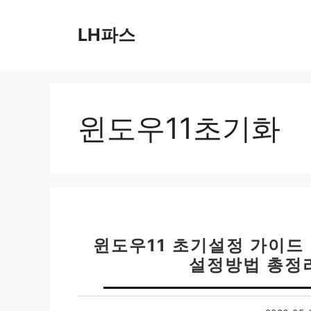
컨
텐
LH파스
츠
로
건
너
뛰
윈도우11초기화
기
윈도우11 초기설정 가이드 
설정방법 총정리