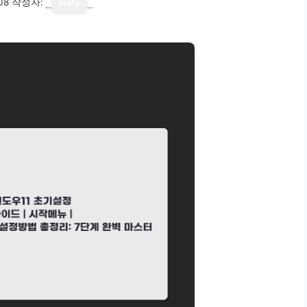
08
작성자:
story