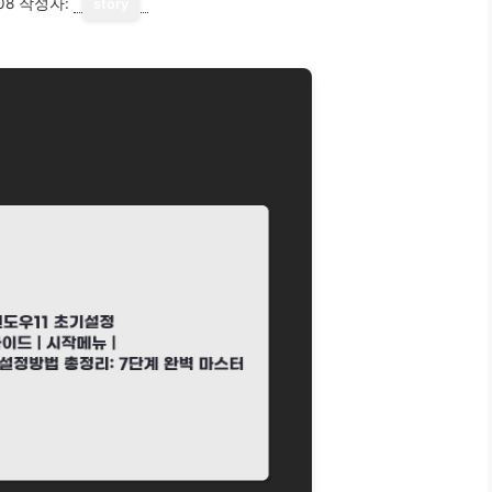
08
작성자:
story