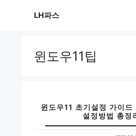
컨
텐
LH파스
츠
로
건
너
뛰
윈도우11팁
기
윈도우11 초기설정 가이드 
설정방법 총정리