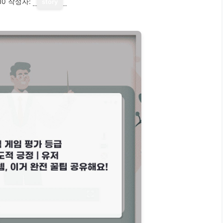
10
작성자:
story