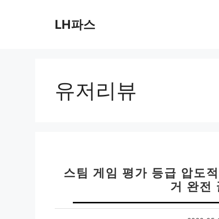
컨
텐
LH파스
츠
로
건
너
뛰
유저리뷰
기
스팀 게임 평가 등급 압도적 
거 완전