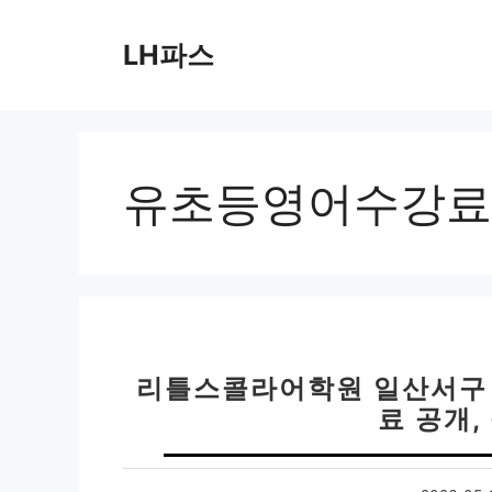
컨
텐
LH파스
츠
로
건
너
뛰
유초등영어수강료
기
리틀스콜라어학원 일산서구 
료 공개,