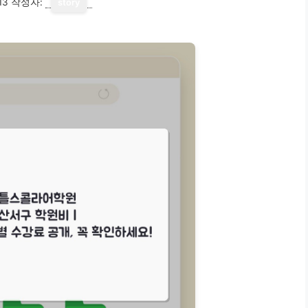
13
작성자:
story