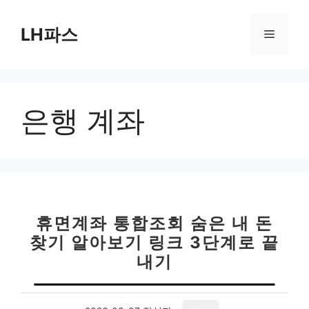
컨
텐
LH파스
메
츠
로
뉴
건
너
은행 계좌
뛰
기
휴면계좌 통합조회 숨은 내 돈
찾기 알아보기 링크 3단계로 끝
내기