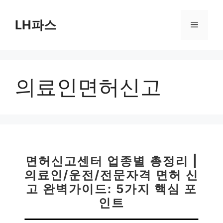
컨
텐
LH파스
메
츠
로
뉴
건
너
의료인면허신고
뛰
기
면허신고센터 업종별 총정리 |
의료인/운전/전문자격 면허 신
고 완벽가이드: 5가지 핵심 포
인트