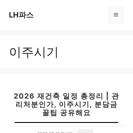
컨
텐
LH파스
메
츠
로
뉴
건
너
이주시기
뛰
기
2026 재건축 일정 총정리 | 관
리처분인가, 이주시기, 분담금
꿀팁 공유해요