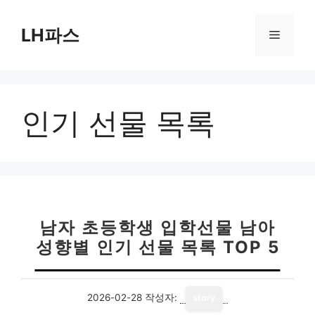
컨
텐
LH파스
메
츠
로
뉴
건
너
인기 선물 목록
뛰
기
남자 초등학생 입학선물 남아
성향별 인기 선물 목록 TOP 5
2026-02-28
작성자:
story