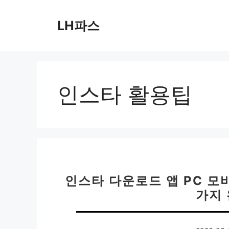
컨
텐
LH파스
츠
로
건
너
뛰
인스타 활용팁
기
인스타 다운로드 앱 PC 모
가지