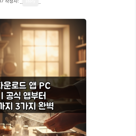
17
작성자:
story