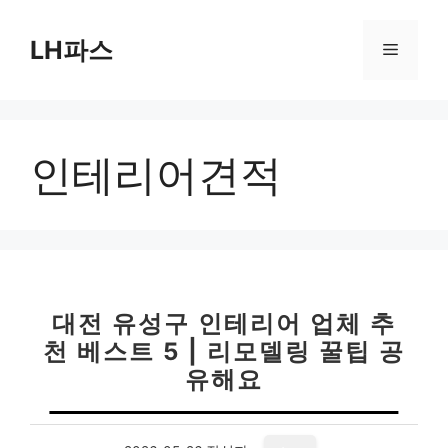
컨
텐
LH파스
메
츠
로
뉴
건
너
인테리어견적
뛰
기
대전 유성구 인테리어 업체 추
천 베스트 5 | 리모델링 꿀팁 공
유해요