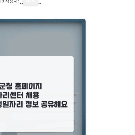
08
작성자:
story