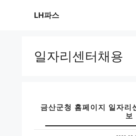
컨
텐
LH파스
츠
로
건
너
뛰
일자리센터채용
기
금산군청 홈페이지 일자리
보