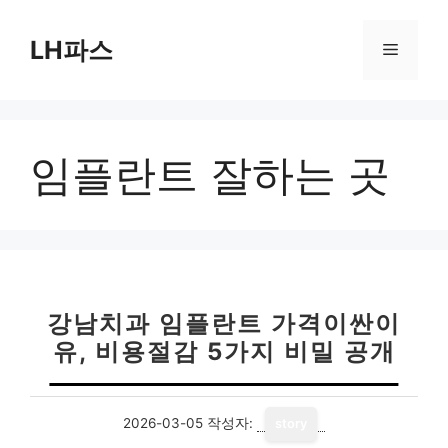
컨
텐
LH파스
메
츠
로
뉴
건
너
임플란트 잘하는 곳
뛰
기
강남치과 임플란트 가격이싼이
유, 비용절감 5가지 비밀 공개
2026-03-05
작성자:
story