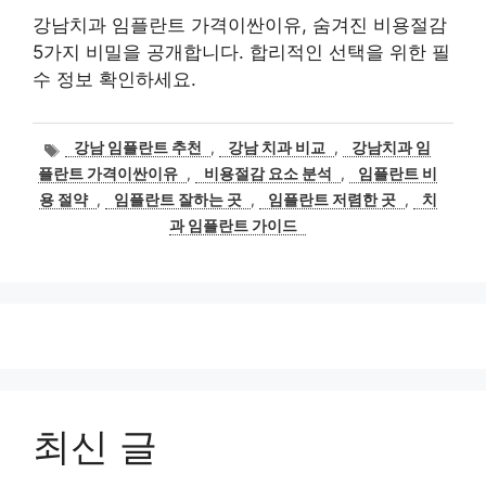
강남치과 임플란트 가격이싼이유, 숨겨진 비용절감
5가지 비밀을 공개합니다. 합리적인 선택을 위한 필
수 정보 확인하세요.
태
강남 임플란트 추천
,
강남 치과 비교
,
강남치과 임
그
플란트 가격이싼이유
,
비용절감 요소 분석
,
임플란트 비
용 절약
,
임플란트 잘하는 곳
,
임플란트 저렴한 곳
,
치
과 임플란트 가이드
최신 글