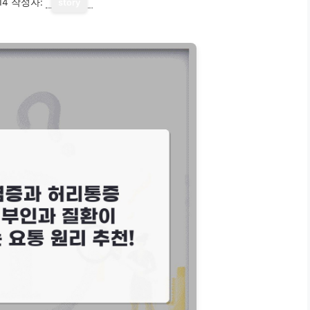
14
작성자:
story