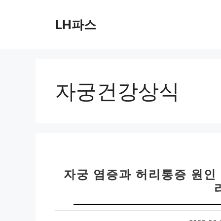
컨
텐
LH파스
츠
로
건
너
뛰
자궁건강상식
기
자궁 염증과 허리통증 원인 