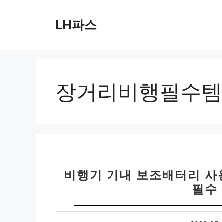
컨
텐
LH파스
츠
로
건
너
뛰
장거리비행필수템
기
비행기 기내 보조배터리 사용
필수