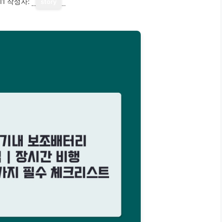
11
작성자:
story