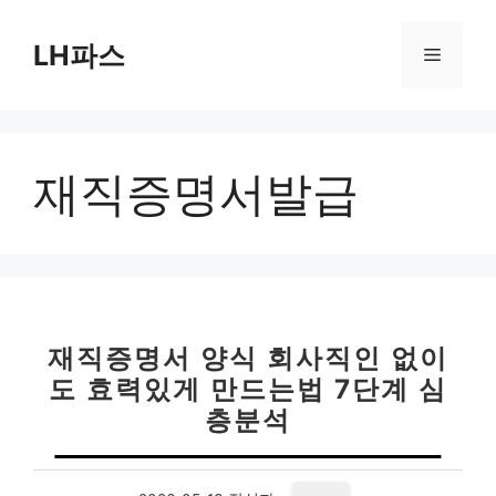
컨
텐
LH파스
메
츠
로
뉴
건
너
재직증명서발급
뛰
기
재직증명서 양식 회사직인 없이
도 효력있게 만드는법 7단계 심
층분석