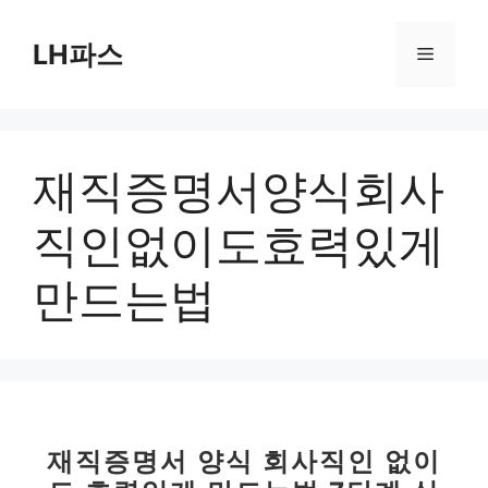
컨
텐
LH파스
메
츠
로
뉴
건
너
재직증명서양식회사
뛰
기
직인없이도효력있게
만드는법
재직증명서 양식 회사직인 없이