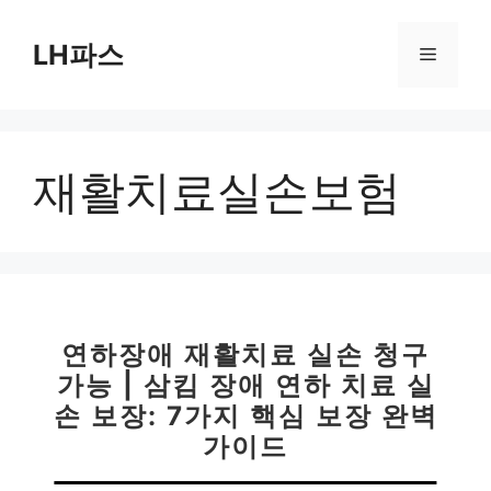
컨
텐
LH파스
메
츠
로
뉴
건
너
재활치료실손보험
뛰
기
연하장애 재활치료 실손 청구
가능 | 삼킴 장애 연하 치료 실
손 보장: 7가지 핵심 보장 완벽
가이드