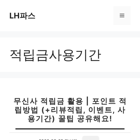
컨
텐
LH파스
메
츠
로
뉴
건
너
적립금사용기간
뛰
기
무신사 적립금 활용 | 포인트 적
립방법 (+리뷰적립, 이벤트, 사
용기간) 꿀팁 공유해요!