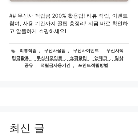
## 무신사 적립금 200% 활용법! 리뷰 적립, 이벤트
참여, 사용 기간까지 꿀팁 총정리! 지금 바로 확인하
고 알뜰하게 쇼핑하세요!
태
리뷰적립
,
무신사꿀팁
,
무신사이벤트
,
무신사적
그
립금활용
,
무신사포인트
,
쇼핑꿀팁
,
앱테크
,
일상
공유
,
적립금사용기간
,
포인트적립방법
최신 글