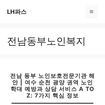
컨
텐
LH파스
메
츠
로
뉴
건
너
전남동부노인복지
뛰
기
전남 동부 노인보호전문기관 해
안 | 여수 순천 광양 권역 노인
학대 예방과 상담 서비스 A TO
Z: 7가지 핵심 정보