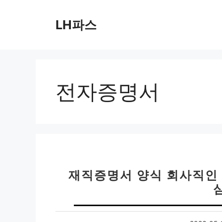
컨
텐
LH파스
츠
로
건
너
뛰
전자증명서
기
재직증명서 양식 회사직인