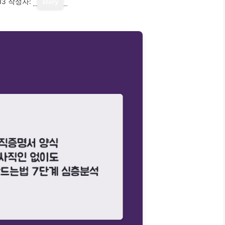
13
작성자:
story