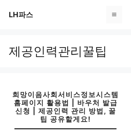
컨
텐
LH파스
메
츠
로
뉴
건
너
제공인력관리꿀팁
뛰
기
희망이음사회서비스정보시스템
홈페이지 활용법 | 바우처 발급
신청 | 제공인력 관리 방법, 꿀
팁 공유할게요!