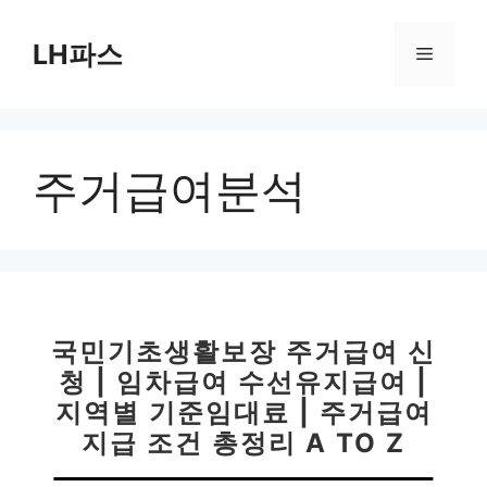
컨
텐
LH파스
메
츠
로
뉴
건
너
주거급여분석
뛰
기
국민기초생활보장 주거급여 신
청 | 임차급여 수선유지급여 |
지역별 기준임대료 | 주거급여
지급 조건 총정리 A TO Z