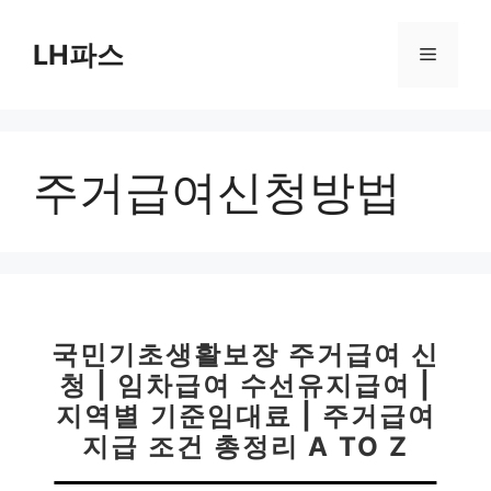
컨
텐
LH파스
메
츠
로
뉴
건
너
주거급여신청방법
뛰
기
국민기초생활보장 주거급여 신
청 | 임차급여 수선유지급여 |
지역별 기준임대료 | 주거급여
지급 조건 총정리 A TO Z