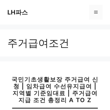
컨
텐
LH파스
메
츠
로
뉴
건
너
주거급여조건
뛰
기
국민기초생활보장 주거급여 신
청 | 임차급여 수선유지급여 |
지역별 기준임대료 | 주거급여
지급 조건 총정리 A TO Z