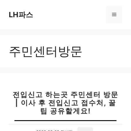
컨
텐
LH파스
메
츠
로
뉴
건
너
주민센터방문
뛰
기
전입신고 하는곳 주민센터 방문
| 이사 후 전입신고 접수처, 꿀
팁 공유할게요!