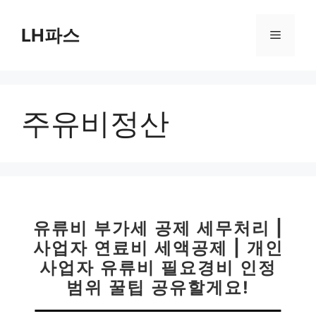
컨
텐
LH파스
메
츠
로
뉴
건
너
주유비정산
뛰
기
유류비 부가세 공제 세무처리 |
사업자 연료비 세액공제 | 개인
사업자 유류비 필요경비 인정
범위 꿀팁 공유할게요!