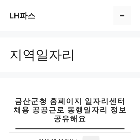
컨
텐
LH파스
메
츠
로
뉴
건
너
지역일자리
뛰
기
금산군청 홈페이지 일자리센터
채용 공공근로 동행일자리 정보
공유해요