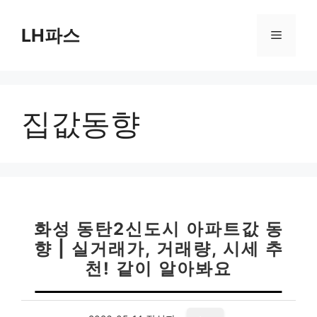
컨
텐
LH파스
메
츠
로
뉴
건
너
집값동향
뛰
기
화성 동탄2신도시 아파트값 동
향 | 실거래가, 거래량, 시세 추
천! 같이 알아봐요