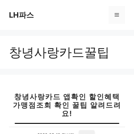
컨
텐
LH파스
메
츠
로
뉴
건
너
창녕사랑카드꿀팁
뛰
기
창녕사랑카드 앱확인 할인혜택
가맹점조회 확인 꿀팁 알려드려
요!