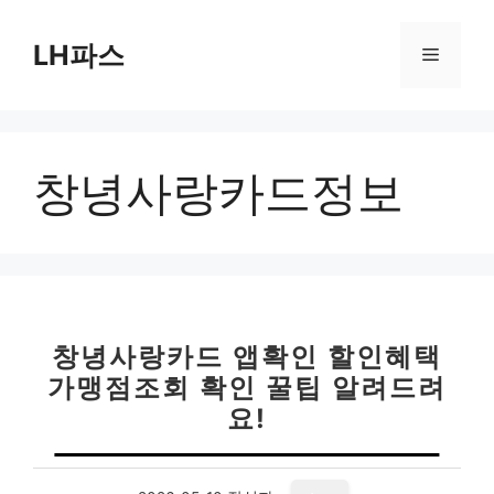
컨
텐
LH파스
메
츠
로
뉴
건
너
창녕사랑카드정보
뛰
기
창녕사랑카드 앱확인 할인혜택
가맹점조회 확인 꿀팁 알려드려
요!