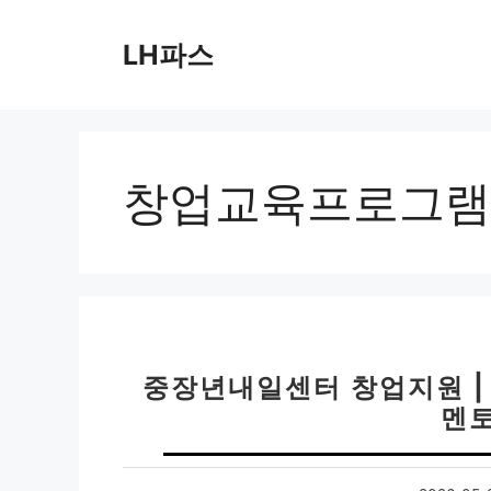
컨
텐
LH파스
츠
로
건
너
뛰
창업교육프로그램
기
중장년내일센터 창업지원 | 
멘토