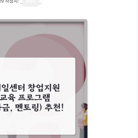
29
작성자:
story