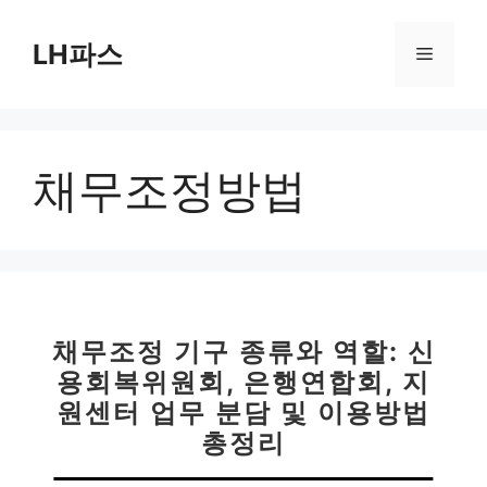
컨
텐
LH파스
메
츠
로
뉴
건
너
채무조정방법
뛰
기
채무조정 기구 종류와 역할: 신
용회복위원회, 은행연합회, 지
원센터 업무 분담 및 이용방법
총정리