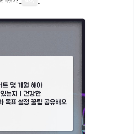
15
작성자:
story