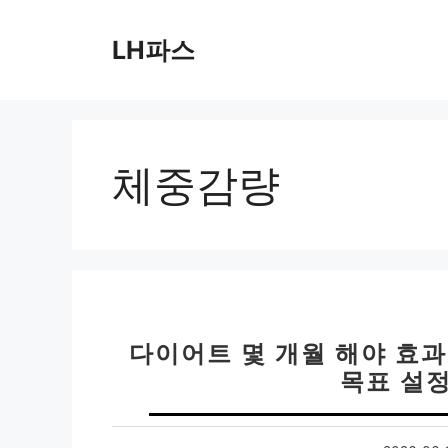
컨
텐
LH파스
츠
로
건
너
뛰
체중감량
기
다이어트 몇 개월 해야 효과
목표 설