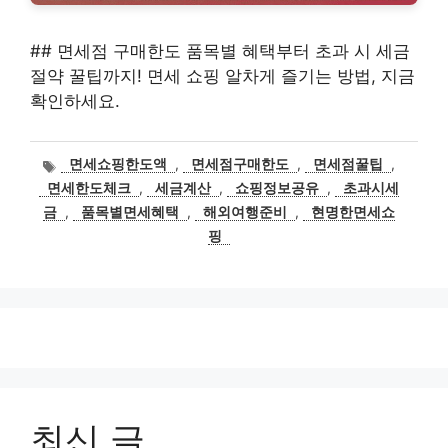
## 면세점 구매한도 품목별 혜택부터 초과 시 세금
절약 꿀팁까지! 면세 쇼핑 알차게 즐기는 방법, 지금
확인하세요.
태
면세쇼핑한도액
,
면세점구매한도
,
면세점꿀팁
,
그
면세한도체크
,
세금계산
,
쇼핑정보공유
,
초과시세
금
,
품목별면세혜택
,
해외여행준비
,
현명한면세쇼
핑
최신 글