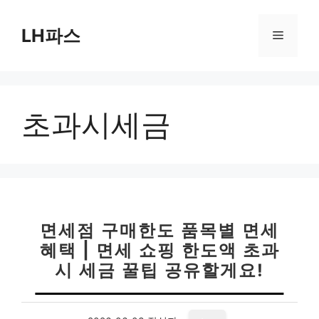
컨
텐
LH파스
메
츠
로
뉴
건
너
초과시세금
뛰
기
면세점 구매한도 품목별 면세
혜택 | 면세 쇼핑 한도액 초과
시 세금 꿀팁 공유할게요!