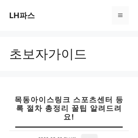
컨
텐
LH파스
메
츠
로
뉴
건
너
초보자가이드
뛰
기
목동아이스링크 스포츠센터 등
록 절차 총정리 꿀팁 알려드려
요!