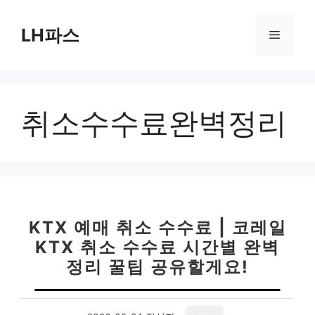
컨
텐
LH파스
메
츠
로
뉴
건
너
취소수수료완벽정리
뛰
기
KTX 예매 취소 수수료 | 코레일
KTX 취소 수수료 시간별 완벽
정리 꿀팁 공유할게요!