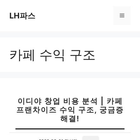
컨
텐
LH파스
메
츠
로
뉴
건
너
카페 수익 구조
뛰
기
이디야 창업 비용 분석 | 카페
프랜차이즈 수익 구조, 궁금증
해결!