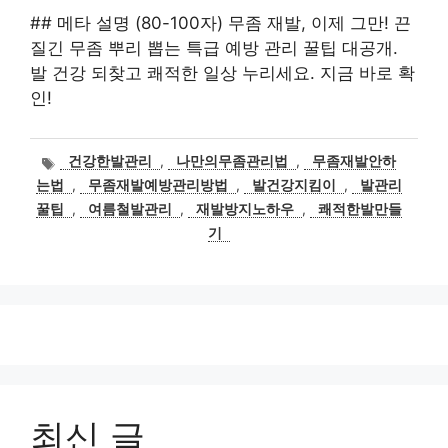
## 메타 설명 (80-100자) 무좀 재발, 이제 그만! 끈
질긴 무좀 뿌리 뽑는 특급 예방 관리 꿀팁 대공개.
발 건강 되찾고 쾌적한 일상 누리세요. 지금 바로 확
인!
태
건강한발관리
,
나만의무좀관리법
,
무좀재발안하
그
는법
,
무좀재발예방관리방법
,
발건강지킴이
,
발관리
꿀팁
,
여름철발관리
,
재발방지노하우
,
쾌적한발만들
기
최신 글