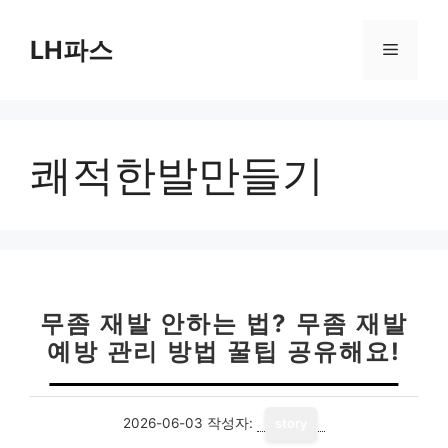
컨
텐
LH파스
메
츠
로
뉴
건
너
쾌적한발만들기
뛰
기
무좀 재발 안하는 법? 무좀 재발
예방 관리 방법 꿀팁 공유해요!
2026-06-03
작성자:
story