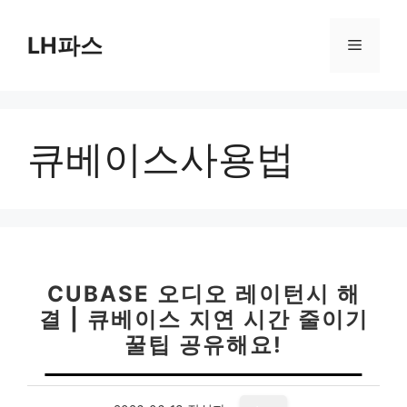
컨
텐
LH파스
메
츠
로
뉴
건
너
큐베이스사용법
뛰
기
CUBASE 오디오 레이턴시 해
결 | 큐베이스 지연 시간 줄이기
꿀팁 공유해요!