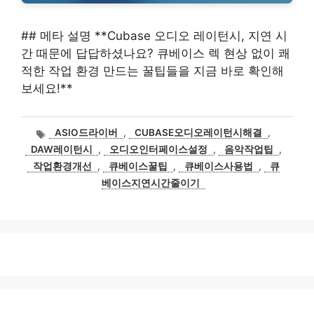
## 메타 설명 **Cubase 오디오 레이턴시, 지연 시
간 때문에 답답하셨나요? 큐베이스 렉 현상 없이 쾌
적한 작업 환경 만드는 꿀팁들을 지금 바로 확인해
보세요!**
태
ASIO드라이버
,
CUBASE오디오레이턴시해결
,
그
DAW레이턴시
,
오디오인터페이스설정
,
음악작업팁
,
작업환경개선
,
큐베이스꿀팁
,
큐베이스사용법
,
큐
베이스지연시간줄이기