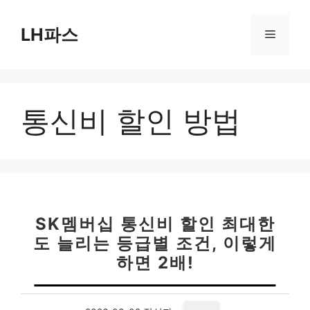
컨
텐
LH파스
메
츠
로
뉴
건
너
통신비 할인 방법
뛰
기
SK멤버십 통신비 할인 최대한
도 늘리는 등급별 조건, 이렇게
하면 2배!