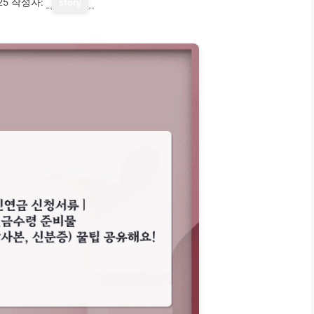
25
작성자:
story