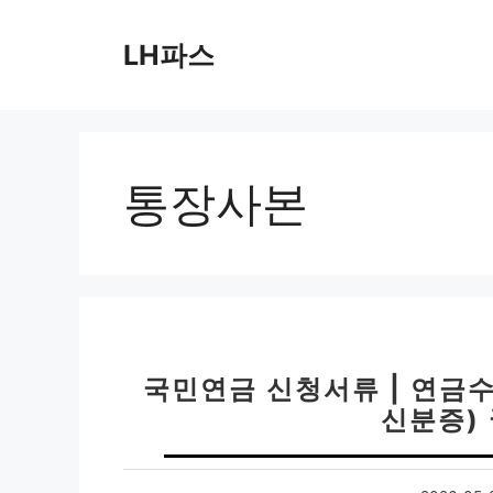
컨
텐
LH파스
츠
로
건
너
뛰
통장사본
기
국민연금 신청서류 | 연금수
신분증)