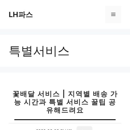
컨
텐
LH파스
메
츠
로
뉴
건
너
특별서비스
뛰
기
꽃배달 서비스 | 지역별 배송 가
능 시간과 특별 서비스 꿀팁 공
유해드려요