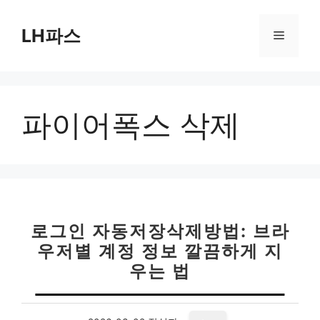
컨
텐
LH파스
메
츠
로
뉴
건
너
파이어폭스 삭제
뛰
기
로그인 자동저장삭제방법: 브라
우저별 계정 정보 깔끔하게 지
우는 법