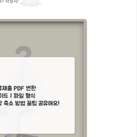
31
작성자:
story