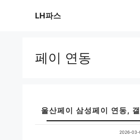
컨
텐
LH파스
츠
로
건
너
뛰
페이 연동
기
울산페이 삼성페이 연동, 갤
2026-03-