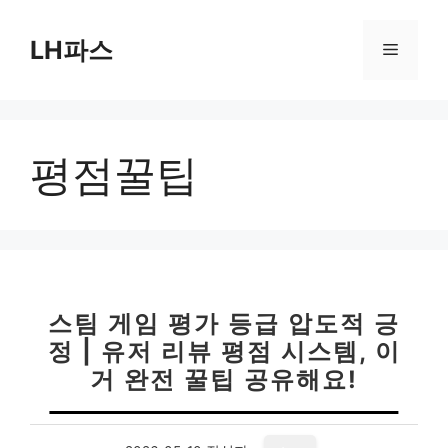
컨
텐
LH파스
메
츠
로
뉴
건
너
평점꿀팁
뛰
기
스팀 게임 평가 등급 압도적 긍
정 | 유저 리뷰 평점 시스템, 이
거 완전 꿀팁 공유해요!