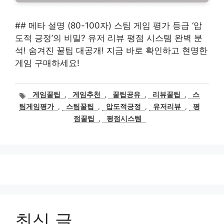
## 메타 설명 (80-100자) 스팀 게임 평가 등급 ‘압
도적 긍정’의 비밀? 유저 리뷰 평점 시스템 완벽 분
석! 숨겨진 꿀팁 대공개! 지금 바로 확인하고 현명한
게임 구매하세요!
태
게임꿀팁
,
게임추천
,
꿀팁공유
,
리뷰꿀팁
,
스
그
팀게임평가
,
스팀꿀팁
,
압도적긍정
,
유저리뷰
,
평
점꿀팁
,
평점시스템
최신 글