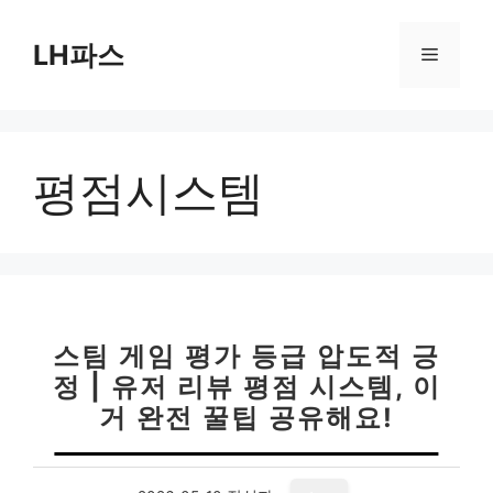
컨
텐
LH파스
메
츠
로
뉴
건
너
평점시스템
뛰
기
스팀 게임 평가 등급 압도적 긍
정 | 유저 리뷰 평점 시스템, 이
거 완전 꿀팁 공유해요!