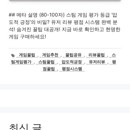
## 메타 설명 (80-100자) 스팀 게임 평가 등급 ‘압
도적 긍정’의 비밀? 유저 리뷰 평점 시스템 완벽 분
석! 숨겨진 꿀팁 대공개! 지금 바로 확인하고 현명한
게임 구매하세요!
태
게임꿀팁
,
게임추천
,
꿀팁공유
,
리뷰꿀팁
,
스
그
팀게임평가
,
스팀꿀팁
,
압도적긍정
,
유저리뷰
,
평
점꿀팁
,
평점시스템
최신 글